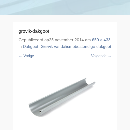
grovik-dakgoot
Gepubliceerd op
25 november 2014
om
650 × 433
in
Dakgoot: Grøvik vandalismebestendige dakgoot
← Vorige
Volgende →