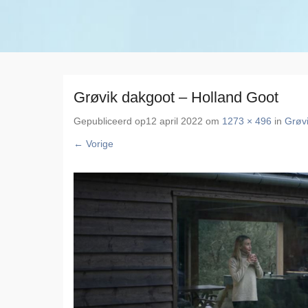
Grøvik dakgoot – Holland Goot
Gepubliceerd op
12 april 2022
om
1273 × 496
in
Grøv
← Vorige