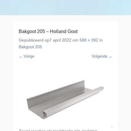
Bakgoot 205 – Holland Goot
Gepubliceerd op
7 april 2022
om
588 × 392
in
Bakgoot 205
← Vorige
Volgende →
Zowel reacties als trackbacks zijn gesloten.