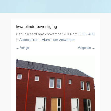
hwa-blinde-bevestiging
Gepubliceerd op
25 november 2014
om
650 × 490
in
Accessoires – Aluminium zetwerken
← Vorige
Volgende →